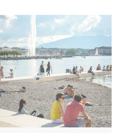
e
PLEIN AIR À GENÈVE
tre amis, partez à l’aventure munis de votre
ainsi que d’une tablette numérique qui vous
e votre parcours.
e
oliste fort et raffiné autour de l’univers de
l pour une recommandation muséale chic.
oût 2026