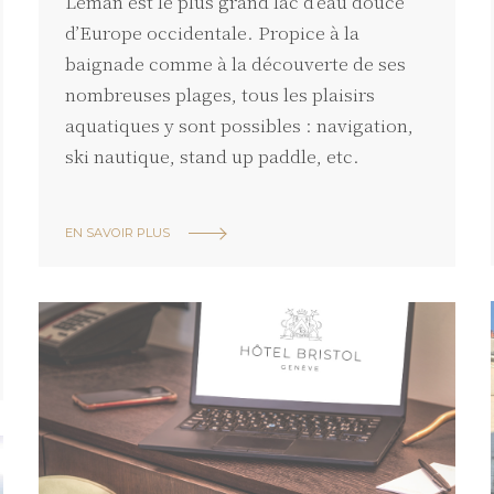
Léman est le plus grand lac d’eau douce
Où ?
Musée d'art et d'h
d’Europe occidentale. Propice à la
baignade comme à la découverte de ses
nombreuses plages, tous les plaisirs
aquatiques y sont possibles : navigation,
ski nautique, stand up paddle, etc.
EN SAVOIR PLUS