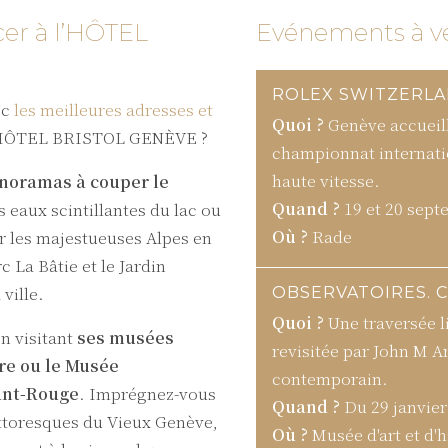
er à l’HÔTEL
Evénements à v
ROLEX SWITZERLA
Quoi ?
Genève accueill
ec
les meilleures adresses et
championnat internati
’HÔTEL BRISTOL GENÈVE ?
haute vitesse.
noramas à couper le
Quand ?
19 et 20 sept
s eaux scintillantes du lac ou
Où ?
Rade
 les majestueuses Alpes en
c La Bâtie et le Jardin
OBSERVATOIRES. 
ville.
Quoi ?
Une traversée l
revisitée par John M A
n visitant
ses musées
contemporain.
re ou le Musée
Quand ?
Du 29 janvier
sant-Rouge
. Imprégnez-vous
Où ?
Musée d'art et d'h
pittoresques du Vieux Genève,