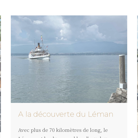
savoureuses.
Quand ?
Toute l’année
Où ?
En ville de Genèv
ESCAPE GAMES EN 
Quoi ?
En famille ou en
matériel d’enquêteurs 
guidera tout le long d
Quand ?
Toute l'année
Où ?
En ville de Genèv
CARLOS SCHWABE
A la découverte du Léman
Quoi ?
Un parcours symb
Carlos Schwabe, idéa
Avec plus de 70 kilomètres de long, le
Quand ?
Jusqu'au 16 a