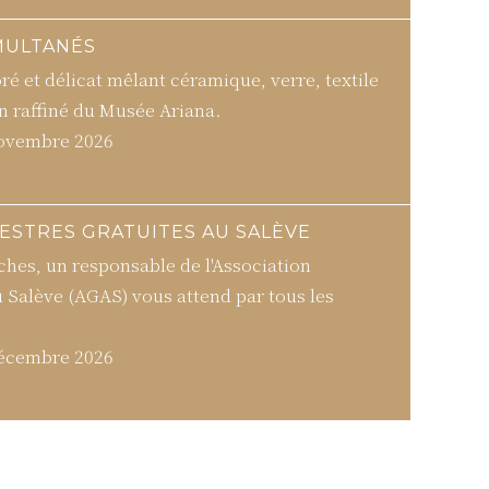
MULTANÉS
é et délicat mêlant céramique, verre, textile
in raffiné du Musée Ariana.
novembre 2026
STRES GRATUITES AU SALÈVE
hes, un responsable de l'Association
 Salève (AGAS) vous attend par tous les
décembre 2026
à votre rythme et poussez la porte des plus
nevois pour déguster les spécialités les plus