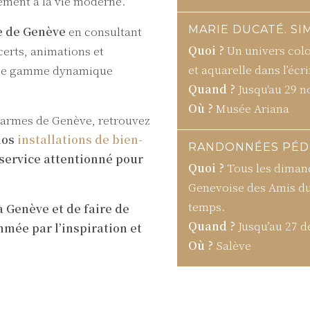
ement à la vie moderne.
MARIE DUCATÉ. SI
e de Genève
en consultant
Quoi ?
Un univers color
certs, animations et
et aquarelle dans l’écr
arge gamme dynamique
Quand ?
Jusqu'au 29 
Où ?
Musée Ariana
charmes de Genève, retrouvez
RANDONNÉES PÉDE
nos
installations de bien-
Quoi ?
Tous les dimanc
 service attentionné pour
Genevoise des Amis du
temps.
 Genève et de faire de
Quand ?
Jusqu’au 27 
hmée par l’inspiration et
Où ?
Salève
CHOCO PASS
Quoi ?
Visitez Genève 
grands chocolatiers ge