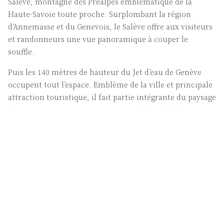
Salève, montagne des Préalpes emblématique de la
Haute-Savoie toute proche. Surplombant la région
d’Annemasse et du Genevois, le Salève offre aux visiteurs
et randonneurs une vue panoramique à couper le
souffle.
Puis les 140 mètres de hauteur du Jet d’eau de Genève
occupent tout l’espace. Emblème de la ville et principale
attraction touristique, il fait partie intégrante du paysage
depuis 1891 ! Si vous ne craignez pas l’humidité,
empruntez la jetée menant à quelques mètres de la base,
afin d’admirer la tuyère de sortie projetant à plus de 200
km/h un demi-mètre cube d’eau par seconde.
La rade de Genève offre un magnifique panorama sur la
Cathédrale Saint-Pierre qui surplombe la ville, ainsi que
sur les Bains des Pâquis, lieu privilégié des baigneurs en
été et très prisé par les amateurs de fondue en hiver.