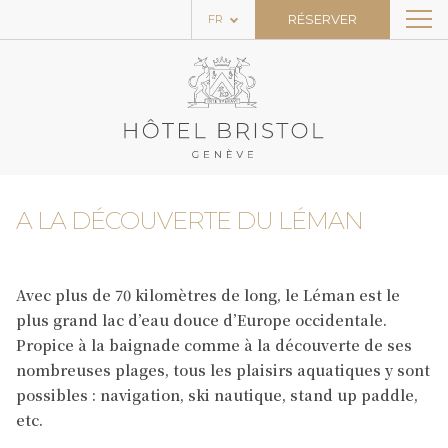
RÉSERVER
FR
L’HÔTEL
LES CHAMBRES
LE RESTAURANT & LE BAR
LE SPA
A LA DÉCOUVERTE DU LÉMAN
ACCUEIL
OFFRES SPÉCIALES
Avec plus de 70 kilomètres de long, le Léman est le
NEWS
plus grand lac d’eau douce d’Europe occidentale.
Propice à la baignade comme à la découverte de ses
EXPÉRIENCES
nombreuses plages, tous les plaisirs aquatiques y sont
possibles : navigation, ski nautique, stand up paddle,
CONTACT
etc.