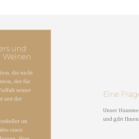
ers und
r Weinen
ion, die nicht
nton, der für
ielfalt seiner
Eine Frag
t seit der
Unser Hausmei
und gibt Ihnen
einkeller im
kte eines
bieren. Hier