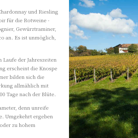
 Chardonnay und Riesling
r für die Rotweine -
ognier, Gewürztraminer,
o an. Es ist unmöglich,
m Laufe der Jahreszeiten
ng erscheint die Knospe
er bilden sich die
kung allmählich mit
100 Tage nach der Blüte.
rameter, denn unreife
ne. Umgekehrt ergeben
r oder zu hohem