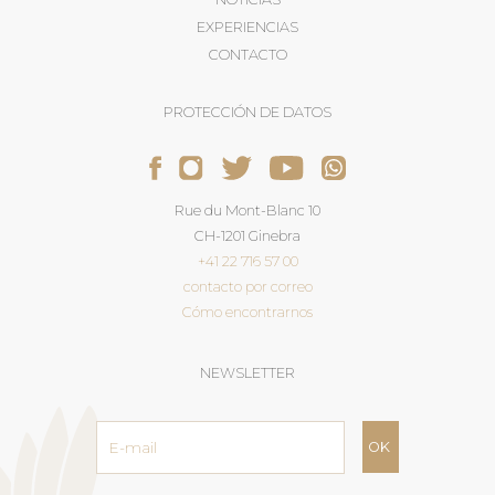
EXPERIENCIAS
CONTACTO
PROTECCIÓN DE DATOS
Rue du Mont-Blanc 10
CH-1201 Ginebra
+41 22 716 57 00
contacto por correo
Cómo encontrarnos
NEWSLETTER
Dirección
de
correo
electrónico