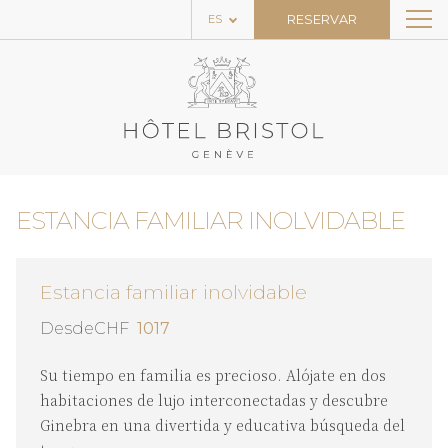
RESERVAR
ES
EL HOTEL
LAS HABITACIONES
RESTAURANTE Y BAR
EL SPA
ESTANCIA FAMILIAR INOLVIDABLE
INICIO
OFERTAS ESPECIALES
Estancia familiar inolvidable
NOTICIAS
DesdeCHF
1017
EXPERIENCIAS
Su tiempo en familia es precioso. Alójate en dos
habitaciones de lujo interconectadas y descubre
CONTACTO
Ginebra en una divertida y educativa búsqueda del